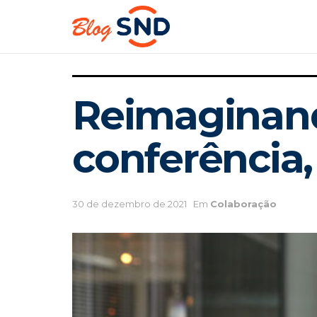
Reimaginand
conferência
30 de dezembro de 2021
Em
Colaboração