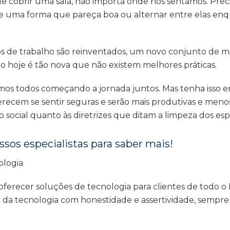
de cobrir uma sala, não importa onde nos sentamos. Pr
de uma forma que pareça boa ou alternar entre elas e
s de trabalho são reinventados, um novo conjunto de me
ção hoje é tão nova que não existem melhores práticas.
mos todos começando a jornada juntos. Mas tenha isso em
recem se sentir seguras e serão mais produtivas e menos
 social quanto às diretrizes que ditam a limpeza dos es
os especialistas para saber mais!
ologia
erecer soluções de tecnologia para clientes de todo o B
 da tecnologia com honestidade e assertividade, sempre