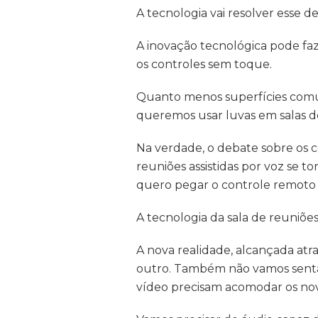
A tecnologia vai resolver esse de
A inovação tecnológica pode faz
os controles sem toque.
Quanto menos superfícies comun
queremos usar luvas em salas de
Na verdade, o debate sobre os co
reuniões assistidas por voz se 
quero pegar o controle remoto 
A tecnologia da sala de reuniõe
A nova realidade, alcançada atr
outro. Também não vamos sentar
vídeo precisam acomodar os nov