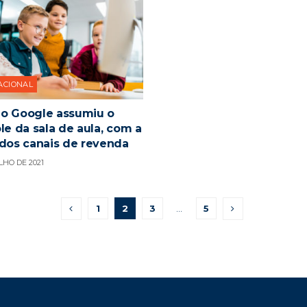
ACIONAL
o Google assumiu o
le da sala de aula, com a
 dos canais de revenda
LHO DE 2021
1
2
3
…
5