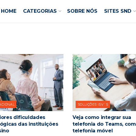
HOME
CATEGORIAS
SOBRE NÓS
SITES SND
ACIONAL
SOLUÇÕES ISV´S
ores dificuldades
Veja como integrar sua
ógicas das instituições
telefonia do Teams, com
sino
telefonia móvel