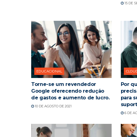
15 DE 
EDUCACIONAL
CLOU
Torne-se um revendedor
Por qu
Google oferecendo redução
precis
de gastos e aumento de lucro.
para s
supor
10 DE AGOSTO DE 2021
6 DE AG